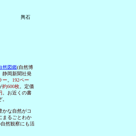
石
自然図鑑
(自然博
、静岡新聞社発
ラー
。
192ペー
が
約600枚
。定価
円
。お近くの書
ぞ。
豊かな自然がコ
にまるごとわか
の自然観察にも活