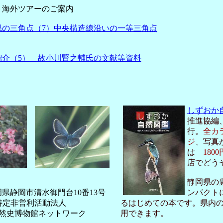
海外ツアーのご案内
県の三角点（7）中央構造線沿いの一等三角点
輿
紹介（5） 故小川賢之輔氏の文献等資料
しずおか
推進協編
行。
全カ
ジ
、写真
は
1800
店でどう
静岡県の
 静岡県静岡市清水御門台10番13号
ンパクト
定非営利活動法人
るはじめての本です。県内
然史博物館ネットワーク
用できます。