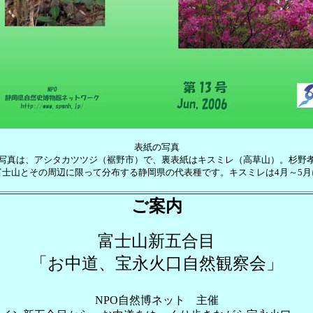
表紙の写真
写真は、アシタカツツジ（裾野市）で、裏表紙はキスミレ（高草山）。杉野
富士山とその周辺に限って分布する静岡県の代表種です。キスミレは4月～5月
ご案内
富士山新五合目
「お中道、宝永火口自然観察会」
NPO自然博ネット 主催