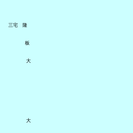
宅 隆
板
大
大