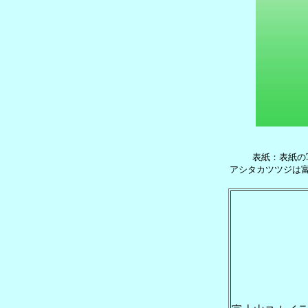
表紙：表紙の
アシタカツツジは