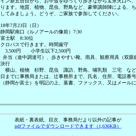
ライン新五合目から、お中道をゆっくり歩きながら宝永火口へ
戻ります。地質、植物、昆虫、野鳥など、豪華講師陣による、
をしてみましょう。どうぞ、ご家族で参加してください。
8年7月23日（日）
静岡駅南口（ルノアールの像前）7:30
 8:30位
スで行きます。時間厳守
,500円 小学生以下2,500円
筒、弁当（途中調達可）、歩きやすい靴、雨具、観察用具（双眼
決行
 横山、植物 杉野、昆虫 諏訪、野鳥、哺乳類 三宅 な
月15日までに事務局または、辻事務所まで、氏名、住所、電話番
所（静岡か富士）を明記の上、葉書、ファックス、又はメール
表紙・裏表紙、目次、事務局だより以外の記事が
pdfファイルでダウンロードできます（1,636KB）