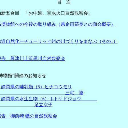
目 次
山新五合目 「お中道、宝永火口自然観察会」
系博物館への今後の取り組み（県企画部長との面会概要）
三
の近自然化ーチューリッヒ州の川づくりをまなぶ（その1）
報告 興津川上流黒川自然観察会
博物館”開催のお知らせ
 静岡県の哺乳類（5）ヒナコウモリ
宅 隆
 静岡県の水生生物（6）ホトケドジョウ
立京子
告 御前崎 磯の自然観察会