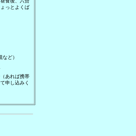
、昼食後、六合
ちょっとよくば
鏡など）
ど
号（あれば携帯
にて申し込みく