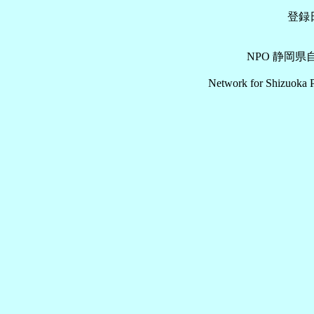
登録日
NPO 静岡
Network for Shizuoka P