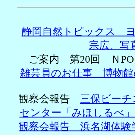
静岡自然トピックス
宗広、写
ご案内 第20回 ＮP
雑芸員のお仕事 博物
観察会報告
三保ビーチ
センター「みほしるべ
観察会報告 浜名湖体験