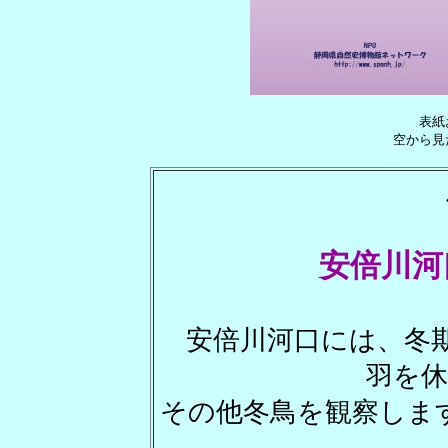
表紙
空から
安倍川河
安倍川河口には、冬期
羽を
その他冬鳥を観察しま