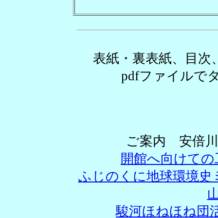
表紙・裏表紙、目次
pdfファイル
ご案内 安倍
開館へ向けての
ふじのくに地球環境史
駿河ほねほね団