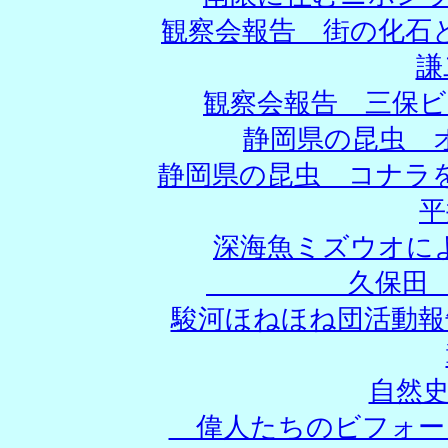
観察会報告 街の化石
観察会報告 三保ビ
静岡県の昆虫 オ
静岡県の昆虫 コナラ
平
深海魚ミズウオに
久保田 正・佐
駿河ほねほね団活動
自然
偉人たちのビフォー