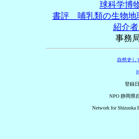
球科学博物
書評 哺乳類の生物
紹介者
事務局
自然史しず
登録日
NPO 静岡
Network for Shizuoka P