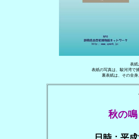
表紙
表紙の写真は、駿河湾で捕
裏表紙は、その全身
秋の鳴
日時：平成2