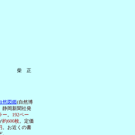
テツシジミ
正
自然図鑑
(自然博
、静岡新聞社発
ラー
。
192ペー
が
約600枚
。定価
円
。お近くの書
ぞ。