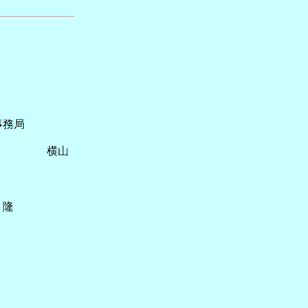
局
告 横山
隆
その4）
クション