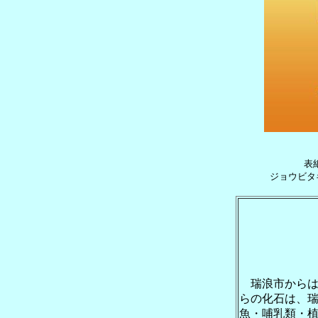
表紙
ジョウビタ
瑞浪市からは、
らの化石は、
魚・哺乳類・植