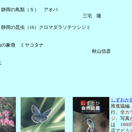
 静岡の鳥類（５） アオバ
 三宅 隆
ラム 静岡の昆虫（16）クロマダラソ
山の象徴 ミヤコタナ
 秋山信彦
化
石 柴 
しずおか
推進協編
行。
全カ
ジ
、写真
は
1800
店でどう