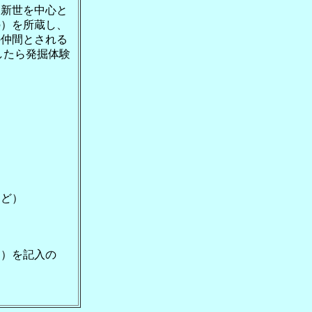
新世を中心と
の）を所蔵し、
の仲間とされる
したら発掘体験
など）
も）を記入の