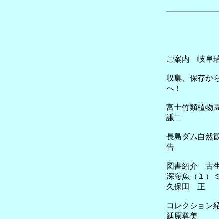
ご案内 岐阜
収集、保存か
へ
富士竹
謙二
長島ダム自然
告
図書紹介 古生
深海魚
久保田 正
コレクシ
延原尊美