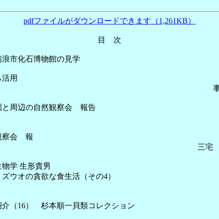
pdfファイルがダウンロードできます（1,261KB）
目 次
瑞浪市化石博物館の見学
ら活用
！ 事務
類植物園と周辺の自然観察会 報
観察会 報
 三宅 
物学 生形貴男
（１）ミズウオの貪欲な食生活（
ョン紹介（16） 杉本順一貝類コレ