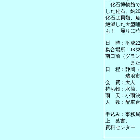
化石博物館で
した化石、約2
化石は貝類、
絶滅した大型哺
も！ 帰りに
日 時：平成22
集合場所：JR
南口前（グラン
または瑞浪
日 程：静岡
瑞浪市化石博物
会 費：大人 
持ち物：水筒
雨 天：小雨
人 数：配車台
申込み：事務
上 葉書、 
資料センター 電話・