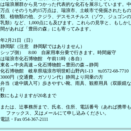
は瑞浪層群から見つかった代表的な化石を展示しています。中
0万点（そのうち約15万点は、瑞浪市、土岐市で発掘されたも
魚類、植物類の他、クジラ、デスモスチルス（ゾウ、ジュゴン
乳類）など、1,000点にも及びます。これらの見学と、もしか
時間があれば「豊田の森」にも寄ってみます。
年2月21日（日）
東静岡駅（注意 静岡駅ではありません）
シップ側） 8:00 自家用車分乗で行きます。時間厳守
市化石博物館 午前11時（各自）
→東名→中央高速→化石博物館→豊田の森→静岡
館 岐阜県瑞浪市明世町山野内1-13 ℡0572-68-7710
3000円（交通費、ガソリン代）静岡より同乗の方
、弁当（途中購入可）歩きやすい靴、雨具、観察用具（双眼鏡
決行
数にもよりますが20名まで
局または、辻事務所まで、氏名、住所、電話番号（あれば携帯
ファックス、又はメールにて申し込みください。
Fax 054-367-2111