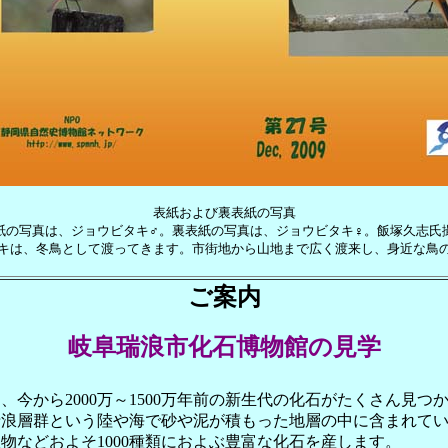
表紙および裏表紙の写真
の写真は、ジョウビタキ♂。裏表紙の写真は、ジョウビタキ♀。飯塚久志氏
キは、冬鳥として渡ってきます。市街地から山地まで広く渡来し、身近な鳥
ご案内
岐阜瑞浪市化石博物館の見学
今から2000万～1500万年前の新生代の化石がたくさん見つ
瑞浪層群という陸や海で砂や泥が積もった地層の中に含まれて
物などおよそ1000種類におよぶ豊富な化石を産します。