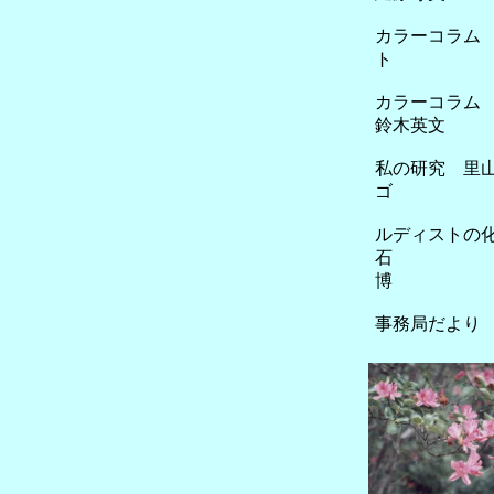
カラーコラム
ト
カラーコ
鈴木英文
私の研究 里
ゴ
ルディストの
博
事務局だより