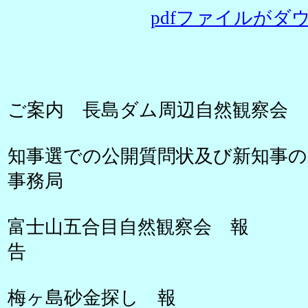
pdfファイルがダウ
ご案内 長島ダム周辺自然観察会
知事選での公開質問状及び
事務局
富士山五合目自然観察会 報
告 
梅ヶ島砂金探し 報