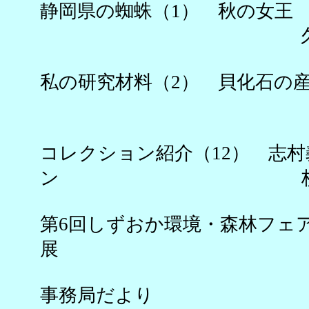
静岡県の蜘蛛（1） 秋の女王
久保田
私の研究材料（2） 貝化石の
延原
コレクション紹介（12） 志
ン 杉野
第6回しずおか環境・森林フェ
展 横
事務局だより