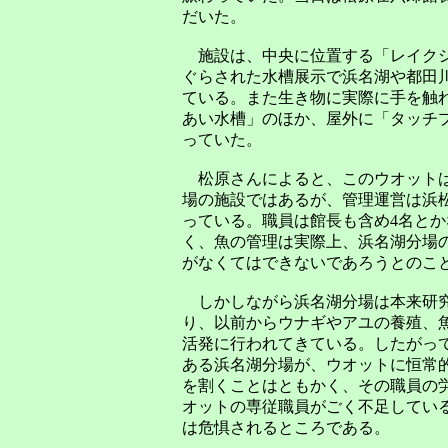
だいた。
施設は、中央に位置する「レイクシ
ぐらされた水槽展示で浜名湖や都田
ている。また生き物に実際に手を触
あい水槽」のほか、屋外に「タッチ
っていた。
松原さんによると、このウオット
場の施設ではあるが、管理運営は浜
っている。職員は館長も含め4名とか
く、魚の管理は実際上、浜名湖分場
がなくてはできないであろうとのこ
しかしながら浜名湖分場は本来研
り、以前からウナギやアユの養殖、
活発に行われてきている。したがっ
ある浜名湖分場が、ウオットに恒常
を割くことはともかく、その職員の
オットの専従職員がごく不足してい
は危惧されるところである。