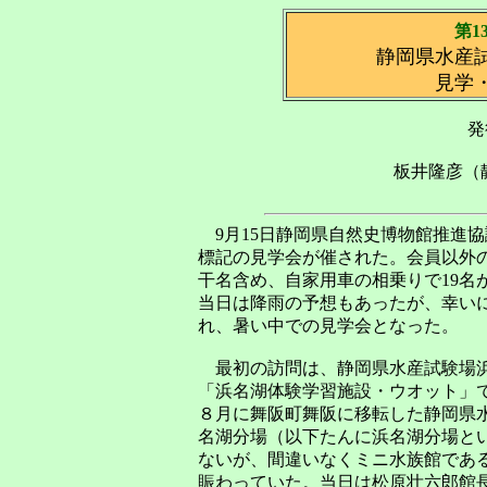
第1
静岡県水産
見学
発
板井隆彦（
9月15日静岡県自然史博物館推進協
標記の見学会が催された。会員以外
干名含め、自家用車の相乗りで19名
当日は降雨の予想もあったが、幸い
れ、暑い中での見学会となった。
最初の訪問は、静岡県水産試験場
「浜名湖体験学習施設・ウオット」
８月に舞阪町舞阪に移転した静岡県
名湖分場（以下たんに浜名湖分場と
ないが、間違いなくミニ水族館であ
賑わっていた。当日は松原壮六郎館