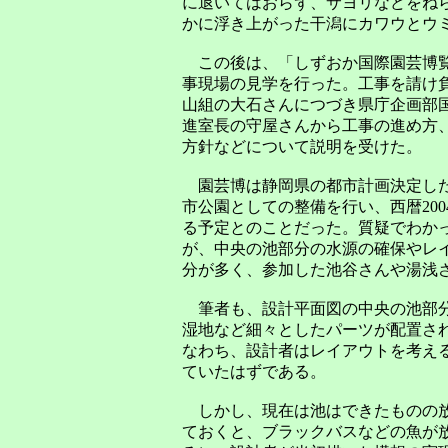
に退いてはおらず、サヨリなどをね
かに浮き上がった干潟にカワウとウ
この後は、「しずおか国際園芸博
事現場の見学を行った。工事を請け
山組の大石さんにつづき県庁企画部
進室長の守屋さんから工事の進め方
方針などについて説明を受けた。
園芸博は静岡県の都市計画決定し
市公園としての整備を行い、西暦200
る予定とのことだった。質疑でわか
が、中央の池部分の水源の確保やレ
分が多く、参加した池谷さんや湯浅
筆者も、設計平面図の中央の池部分
湿地など細々としたパーツが配置さ
なわち、設計者はレイアウトを考え
ていたはずである。
しかし、現在は池はできたものの放
ておくと、ブラックバスなどの魚が