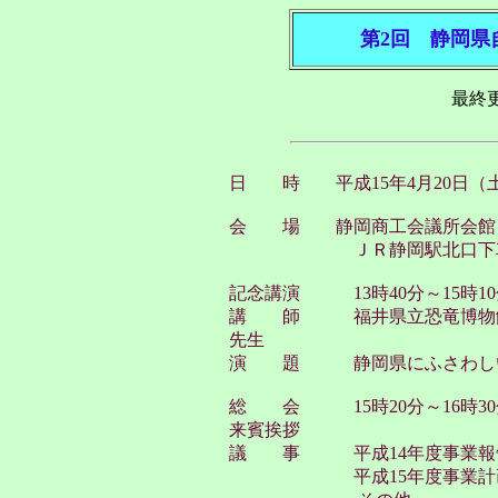
第2回 静岡県
最終更新
日 時 平成15年4月20日（土）
会 場 静岡商工会議所会館
ＪＲ静岡駅北口下車西へ徒歩6分
記念講演 13時40分～15時10
講 師 福井県立恐竜博物
先生
演 題 静岡県にふさわしい
総 会 15時20分～16時30
来賓挨拶
議 事 平成14年度事業報告
平成15年度事業計画案