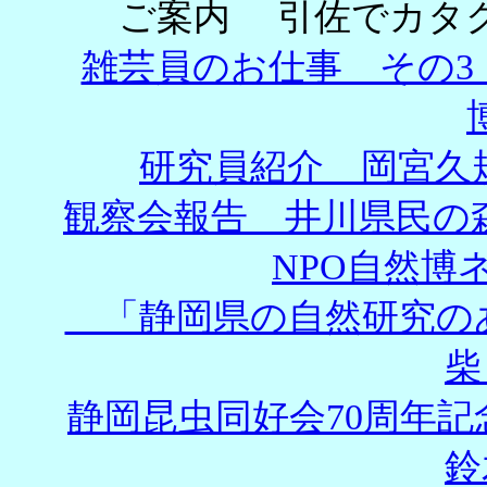
ご案内 引佐でカタク
雑芸員のお仕事 そ
研究員紹介 岡宮久
観察会報告 井川県民の
NPO自然博
「静岡県の自然研究の
柴
静岡昆虫同好会70周年
鈴