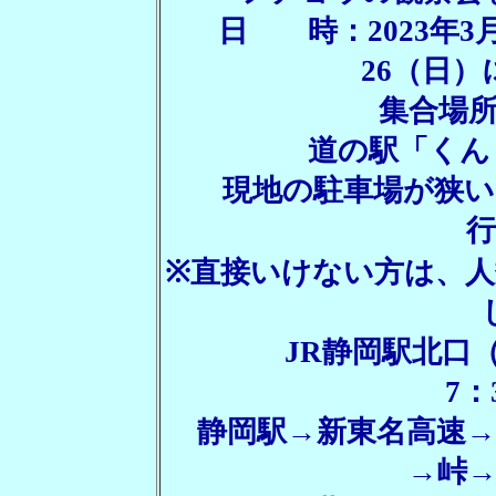
日 時：2023年3
26（日
集合場
道の駅「くんま
現地の駐車場が狭いの
※直接いけない方は、
JR静岡駅北口
7：
静岡駅→新東名高速→
→峠