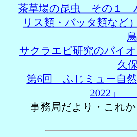
茶草場の昆虫 その１ 
リス類・バッタ類など）
鳥
サクラエビ研究のパイ
久保
第6回 ふじミュー自
2022」
事務局だより・これ