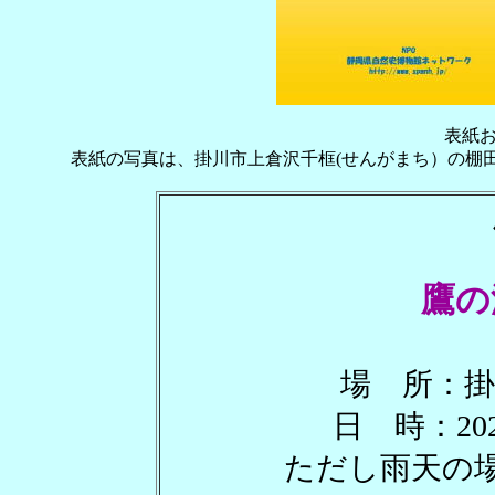
表紙
表紙の写真は、掛川市上倉沢千框(せんがまち）の棚
鷹の
場 所：掛
日 時：20
ただし雨天の場合