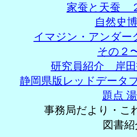
家蚕と天蚕 
自然史博
イマジン・アンダー
その２〜
研究員紹介 岸田拓
静岡県版レッドデータ
題点 湯
事務局だより・
図書