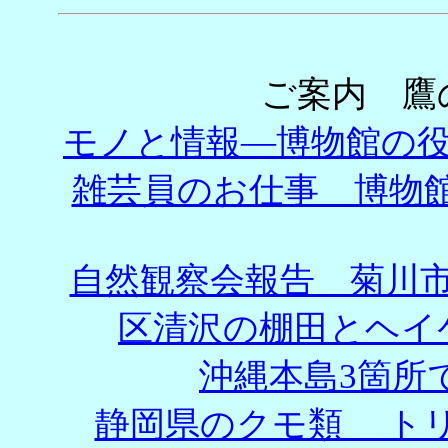
ご案内 鷹
モノと情報―博物館
雑芸員のお仕事 博物
自然観察会報告 菊川
区清沢の棚田とヘ
沖縄本島3箇所で
静岡県のクモ類 トリ