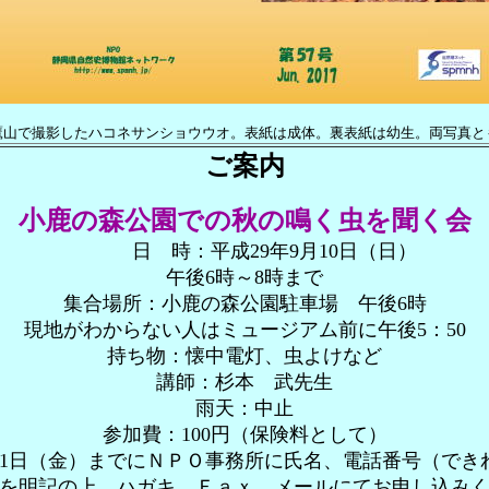
鷹山で撮影したハコネサンショウウオ。表紙は成体。裏表紙は幼生。両写真と
ご案内
小鹿の森公園での秋の鳴く虫を聞く会
日 時：平成29年9月10日（日）
午後6時～8時まで
集合場所：小鹿の森公園駐車場 午後6時
現地がわからない人はミュージアム前に午後5：50
持ち物：懐中電灯、虫よけなど
講師：杉本 武先生
雨天：中止
参加費：100円（保険料として）
月1日（金）までにＮＰＯ事務所に氏名、電話番号（でき
を明記の上、ハガキ、Ｆａｘ、メールにてお申し込み