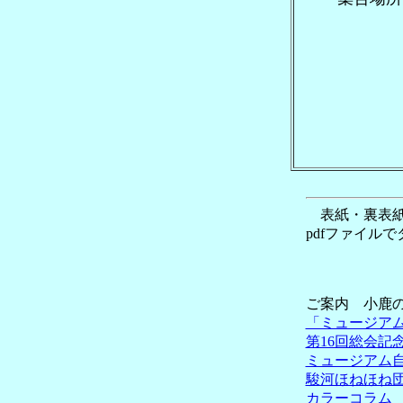
表紙・裏表
pdfファイル
ご案内 小鹿
「ミュージア
第16回総会記
ミュージアム
駿河ほねほね
カラーコラム