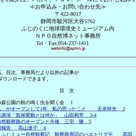
≪お申込み・お問い合わせ先≫
〒422-8017
静岡市駿河区大谷5762
ふじのくに地球環境史ミュージアム内
ＮＰＯ自然博ネット事務所
Tel・Fax:054-237-1411
紙、目次、事務局だより以外の記事が
でダウンロードできます。
目 次
の森公園の秋の鳴く虫を聞く会 1
ム」がオープンして1年、私の思ったこと 天岸祥光 2
念講演「気候変動とは何か」 山田和芳 3-4
自然観察路のオープンと今後 三宅 隆 5
団報告 高山達子 6
 ふじミュー自然観察記 観察路周辺のハエトリグモ 髙田